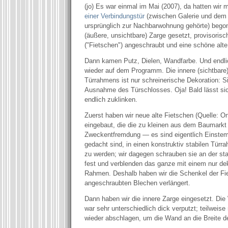
(jo) Es war einmal im Mai (2007), da hatten wir
einer Verbindungstür
(zwischen Galerie und dem 
ursprünglich zur Nachbarwohnung gehörte) begon
(äußere, unsichtbare) Zarge gesetzt, provisorisc
("Fietschen") angeschraubt und eine schöne alte
Dann kamen Putz, Dielen, Wandfarbe. Und endlic
wieder auf dem Programm. Die innere (sichtbare
Türrahmens ist nur schreinerische Dekoration: Sie
Ausnahme des Türschlosses. Oja! Bald lässt sic
endlich zuklinken.
Zuerst haben wir neue alte Fietschen (Quelle: On
eingebaut, die die zu kleinen aus dem Baumarkt 
Zweckentfremdung — es sind eigentlich Einstem
gedacht sind, in einen konstruktiv stabilen Tür
zu werden; wir dagegen schrauben sie an der st
fest und verblenden das ganze mit einem nur de
Rahmen. Deshalb haben wir die Schenkel der Fi
angeschraubten Blechen verlängert.
Dann haben wir die innere Zarge eingesetzt. Di
war sehr unterschiedlich dick verputzt; teilweis
wieder abschlagen, um die Wand an die Breite 