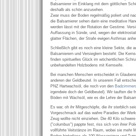
Balsamierer im Einklang mit dem göttlichen Sch
deshalb als schön anzusehen.
Zwar muss der Boden regelmäßig poliert und na
die Balsamierer sehen darin eine meditative Hand
werden lässt mit der Rotation der Gestirne. Versie
Auffassung in Sünde, und, wegen der elektrosta
glatter Flächen, der Strafe ewigen Asthmas anhe
Schließlich gibt es noch eine kleine Sekte, die 
Balsamierern und Versieglern besteht: Die Kern
finden spirituelles Glück im wöchentlichen Schr
unbehandelten Holzbodens mit Kernseife.
Bei manchen Menschen entscheidet in Glaubens
anderen der Geldbeutel. In unserem Fall entschi
PNZ Hartwachsöl, die noch von den
Badzimmerd
irgendwie doch der Geldbeutel). Wir tauften die f
Böden mit Wachsöl, wie es die Lehre der Balsami
Es war, oh ihr Mitgeschöpfe, die ihr sterblich seid
Vorgeschmack auf das wahre Paradies der Werkt
Zeug wollte nicht einziehen. Die 40 Kilo schwer
("columbus") pappte fest, riss sich von ihrer Pol
vollführte Veitstänze im Raum, wobei sie mehr
Boden hinterliess als 100 Wassereimer und Tur