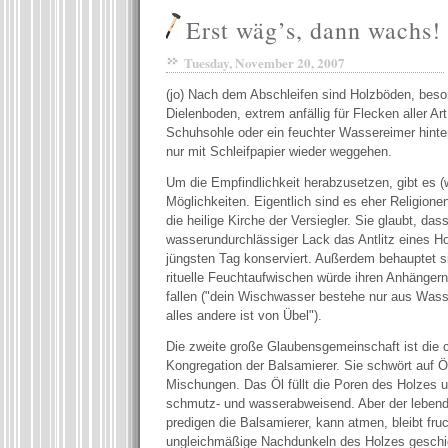
Erst wäg’s, dann wachs!
Tuesday, November 20, 2007
(jo) Nach dem Abschleifen sind Holzböden, beso
Dielenboden, extrem anfällig für Flecken aller Ar
Schuhsohle oder ein feuchter Wassereimer hinte
nur mit Schleifpapier wieder weggehen.
Um die Empfindlichkeit herabzusetzen, gibt es (
Möglichkeiten. Eigentlich sind es eher Religion
die heilige Kirche der Versiegler. Sie glaubt, das
wasserundurchlässiger Lack das Antlitz eines 
jüngsten Tag konserviert. Außerdem behauptet s
rituelle Feuchtaufwischen würde ihren Anhängern
fallen ("dein Wischwasser bestehe nur aus Wass
alles andere ist von Übel").
Die zweite große Glaubensgemeinschaft ist die 
Kongregation der Balsamierer. Sie schwört auf 
Mischungen. Das Öl füllt die Poren des Holzes 
schmutz- und wasserabweisend. Aber der lebend
predigen die Balsamierer, kann atmen, bleibt fru
ungleichmäßige Nachdunkeln des Holzes geschi