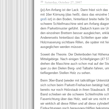
Saturday, October 27, 2007
(jo) Am Anfang ist der Lack. Dann fräst sich da
mit 16er Körnung (das heißt, dass das einzelne 
groß
ist) in den Boden, hinterlässt breite helle St
schwere Schleifmaschine wird am Anfang diagon
dem Parkettmuster geführt. Dadurch kann sie U
den einzelnen Brettern besser ausgleichen, erkl
Andererseits hinterlässt das Schleifen quer oder
Holzmaserung sichtbare Rillen, die später mit f
ausgeglichen werden müssen.
Soweit die Theorie. Der Dielenboden hat Höhenu
Mittelgebirge. Nach einigen Schleifgängen (4? 5?
drehen die Maschine auch schon mal auf der Stel
quer zu den Dielen Berg- und Talbahn fahren, u
tiefliegenden Stellen Holz zu sehen.
Beim 36er-Band (wieder mit tatkräftiger Unterstü
sich schon beim Parkett-Freihacken betätigt hat
bereits nur noch Holzstaub in ihren Staubsack. 
Band schieben wir die schwere Schleifmühle sc
Faserrichtung über das Holz, weil wir uns nicht 
wir wirklich all diese Rillen und all diese zylinde
Einbuchtungen noch herausgeschliffen bekomm