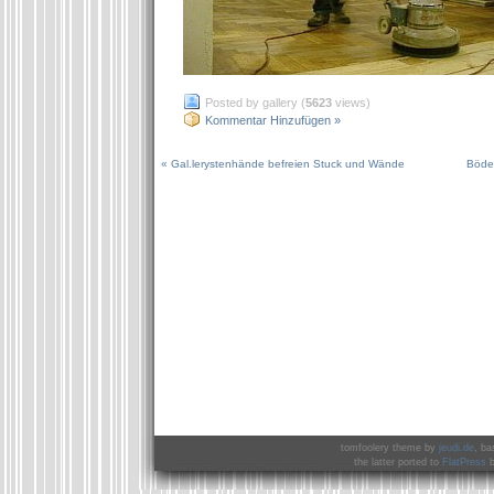
Posted by gallery (
5623
views)
Kommentar Hinzufügen »
« Gal.lerystenhände befreien Stuck und Wände
Böden
tomfoolery theme by
jeudi.de
, ba
the latter ported to
FlatPress