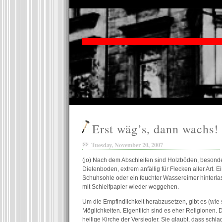
Erst wäg’s, dann wachs!
Tuesday, November 20, 2007
(jo) Nach dem Abschleifen sind Holzböden, besond
Dielenboden, extrem anfällig für Flecken aller Art. E
Schuhsohle oder ein feuchter Wassereimer hinterla
mit Schleifpapier wieder weggehen.
Um die Empfindlichkeit herabzusetzen, gibt es (wie 
Möglichkeiten. Eigentlich sind es eher Religionen.
heilige Kirche der Versiegler. Sie glaubt, dass schlag