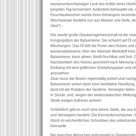
wasserundurchlässiger Lack das Antlitz eines Holz
jüngsten Tag konserviert. Außerdem behauptet sie, 
Feuchtaufwischen würde ihren Anhängern besonders 
Wischwasser bestehe nur aus Wasser und Seife, den
Übel").
Die zweite große Glaubensgemeinschaft ist die cha
Kongregation der Balsamierer. Sie schwört auf Öl o
Mischungen. Das Öl füllt die Poren des Holzes und
wasserabweisend. Aber der lebende Werkstoff Holz,
Balsamierer, kann atmen, bleibt fruchtbar und froh
Nachdunkeln des Holzes geschieht nach Meinung d
Einklang mit dem göttlichen Schöpfungsplan und ist
anzusehen.
Zwar muss der Boden regelmäßig poliert und nachg
Balsamierer sehen darin eine meditative Handlung, 
lässt mit der Rotation der Gestirne. Versiegler falle
in Sünde, und, wegen der elektrostatischen Wirkung 
Strafe ewigen Asthmas anheim.
Schließlich gibt es noch eine kleine Sekte, die aus
und Versieglern besteht: Die Kernseifenschäumer. Si
Glück im wöchentlichen Schrubben des unbehandel
Kernseife.
Bei manchen Menschen entscheidet in Glaubensdin