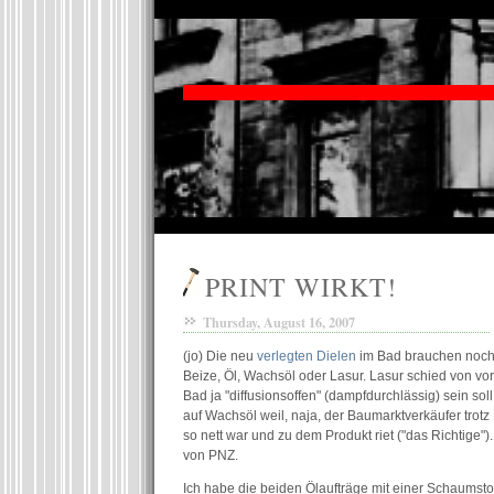
PRINT WIRKT!
Thursday, August 16, 2007
(jo) Die neu
verlegten Dielen
im Bad brauchen noch 
Beize, Öl, Wachsöl oder Lasur. Lasur schied von vor
Bad ja "diffusionsoffen" (dampfdurchlässig) sein soll
auf Wachsöl weil, naja, der Baumarktverkäufer trotz
so nett war und zu dem Produkt riet ("das Richtige").
von PNZ.
Ich habe die beiden Ölaufträge mit einer Schaumst