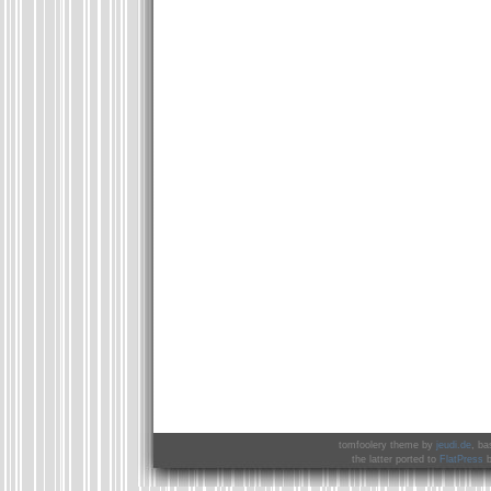
tomfoolery theme by
jeudi.de
, ba
the latter ported to
FlatPress