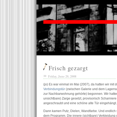
Frisch gezargt
Friday, June 20, 2008
(jo) Es war einmal im Mai (2007), da hatten wir mit
Verbindungstür
(zwischen Galerie und dem Lagerrau
zur Nachbarwohnung gehörte) begonnen. Wir hatten
unsichtbare) Zarge gesetzt, provisorisch Scharniere 
angeschraubt und eine schöne alte Tür eingehängt.
Dann kamen Putz, Dielen, Wandfarbe. Und endlich s
dem Programm. Die innere (sichtbare) Verkleidung 