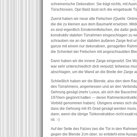
schreinerische Dekoration: Sie trägt nichts, mit Au
Türschlosses. Oja! Bald lässt sich die eingebaute Tü
Zuerst haben wir neue alte Fietschen (Quelle: Onlin
die die zu kleinen aus dem Baumarkt ersetzen. Mi
es sind eigentlich Einstemmfietschen, die dafür geda
konstruktiv stabilen Türrahmen eingeschlagen zu w
schrauben sie an der stabilen äußeren Zarge fest 
ganze mit einem nur dekorativen, genagelten Rahm
die Schenkel der Fietschen mit angeschraubten Ble
Dann haben wir die innere Zarge eingesetzt. Die W
war sehr unterschiedlich dick verputzt; teilweise mu
abschlagen, um die Wand an die Breite der Zarge 
Schließlich haben wir die Blende, also den dem R
des Türrahmens, angemessen und an den Verbindun
Gehrung gesägt (mehr Luxus, als sich die Bauschrei
1970ern gegönnt hatten — deren Rahmenkontruktio
Vorbild genommen haben). Übrigens erwies sich die
dass die Gehrung mit 45 Grad gesägt werden muss. 
dann, wenn die übrige Türkonstruktion nicht exakt r
ist. :-)
Auf der Seite des Falzes (wo die Tür in den Rahmen g
gegen die Blende 2cm über; so entsteht eine Aussp