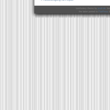
tomfoolery theme by
jeudi.de
, ba
the latter ported to
FlatPress