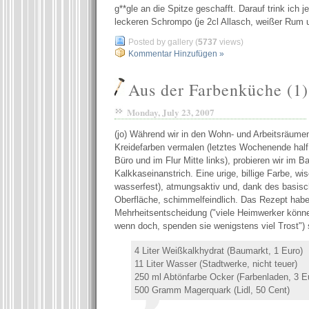
g**gle an die Spitze geschafft. Darauf trink ich j
leckeren Schrompo (je 2cl Allasch, weißer Rum u
Posted by gallery (
5737
views)
Kommentar Hinzufügen »
Aus der Farbenküche (1)
Monday, July 23, 2007
(jo) Während wir in den Wohn- und Arbeitsräume
Kreidefarben vermalen (letztes Wochenende half
Büro und im Flur Mitte links), probieren wir im B
Kalkkaseinanstrich. Eine urige, billige Farbe, wis
wasserfest), atmungsaktiv und, dank des basisc
Oberfläche, schimmelfeindlich. Das Rezept haben
Mehrheitsentscheidung ("viele Heimwerker können
wenn doch, spenden sie wenigstens viel Trost") 
4 Liter Weißkalkhydrat (Baumarkt, 1 Euro)
11 Liter Wasser (Stadtwerke, nicht teuer)
250 ml Abtönfarbe Ocker (Farbenladen, 3 E
500 Gramm Magerquark (Lidl, 50 Cent)