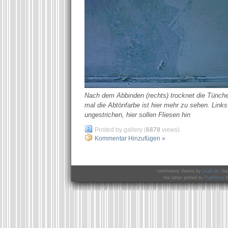
Nach dem Abbinden (rechts) trocknet die Tünche
mal die Abtönfarbe ist hier mehr zu sehen. Links
ungestrichen, hier sollen Fliesen hin
Posted by gallery (
6878
views)
Kommentar Hinzufügen »
tomfoolery theme by
jeudi.de
, ba
the latter ported to
FlatPress