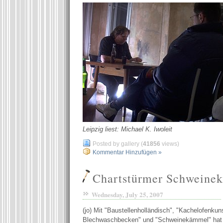
Leipzig liest: Michael K. Iwoleit
Posted by gallery (
41856
views)
Kommentar Hinzufügen »
Chartstürmer Schweine
Wednesday, July 25, 2007
(jo) Mit "Baustellenholländisch", "Kachelofenkuns
Blechwaschbecken" und "Schweinekämmel" hat 