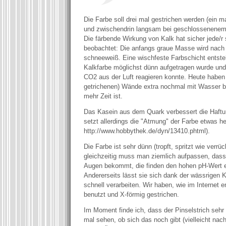
Die Farbe soll drei mal gestrichen werden (ein m
und zwischendrin langsam bei geschlossenenem
Die färbende Wirkung von Kalk hat sicher jede/r
beobachtet: Die anfangs graue Masse wird nac
schneeweiß. Eine wischfeste Farbschicht entste
Kalkfarbe möglichst dünn aufgetragen wurde un
CO2 aus der Luft reagieren konnte. Heute haben 
getrichenen) Wände extra nochmal mit Wasser be
mehr Zeit ist.
Das Kasein aus dem Quark verbessert die Haftu
setzt allerdings die "Atmung" der Farbe etwas he
http://www.hobbythek.de/dyn/13410.phtml).
Die Farbe ist sehr dünn (tropft, spritzt wie verrü
gleichzeitig muss man ziemlich aufpassen, dass
Augen bekommt, die finden den hohen pH-Wert e
Andererseits lässt sie sich dank der wässrigen 
schnell verarbeiten. Wir haben, wie im Internet 
benutzt und X-förmig gestrichen.
Im Moment finde ich, dass der Pinselstrich sehr 
mal sehen, ob sich das noch gibt (vielleicht na