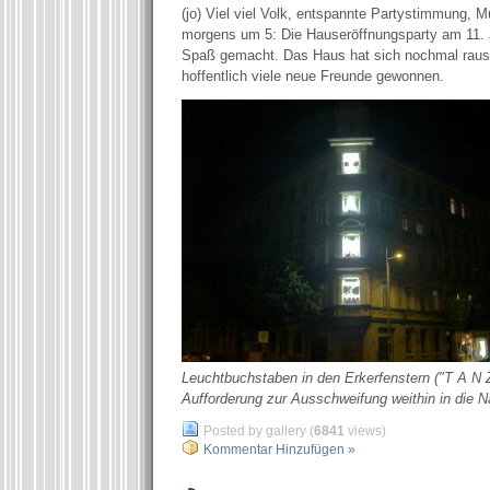
(jo) Viel viel Volk, entspannte Partystimmung, 
morgens um 5: Die Hauseröffnungsparty am 11. Jul
Spaß gemacht. Das Haus hat sich nochmal raus
hoffentlich viele neue Freunde gewonnen.
Leuchtbuchstaben in den Erkerfenstern ("T A N Z
Aufforderung zur Ausschweifung weithin in die N
Posted by gallery (
6841
views)
Kommentar Hinzufügen »