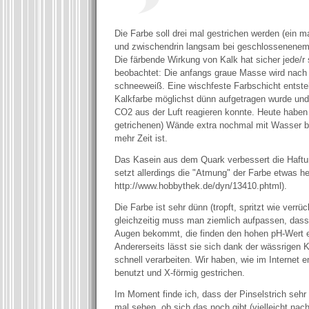
Die Farbe soll drei mal gestrichen werden (ein m
und zwischendrin langsam bei geschlossenenem
Die färbende Wirkung von Kalk hat sicher jede/r
beobachtet: Die anfangs graue Masse wird nac
schneeweiß. Eine wischfeste Farbschicht entste
Kalkfarbe möglichst dünn aufgetragen wurde un
CO2 aus der Luft reagieren konnte. Heute haben 
getrichenen) Wände extra nochmal mit Wasser be
mehr Zeit ist.
Das Kasein aus dem Quark verbessert die Haftu
setzt allerdings die "Atmung" der Farbe etwas he
http://www.hobbythek.de/dyn/13410.phtml).
Die Farbe ist sehr dünn (tropft, spritzt wie verrü
gleichzeitig muss man ziemlich aufpassen, dass
Augen bekommt, die finden den hohen pH-Wert e
Andererseits lässt sie sich dank der wässrigen 
schnell verarbeiten. Wir haben, wie im Internet 
benutzt und X-förmig gestrichen.
Im Moment finde ich, dass der Pinselstrich sehr 
mal sehen, ob sich das noch gibt (vielleicht na