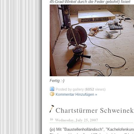
45-Grad-Winkel durch die Feder gebohrt) fixiert
Fertig :-)
Posted by gallery (
6052
views)
Kommentar Hinzufügen »
Chartstürmer Schweine
Wednesday, July 25, 2007
(jo) Mit "Baustellenholländisch", "Kachelofenkuns