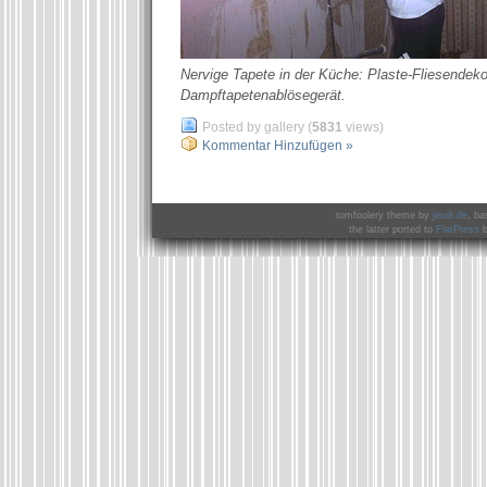
Nervige Tapete in der Küche: Plaste-Fliesendeko
Dampftapetenablösegerät.
Posted by gallery (
5831
views)
Kommentar Hinzufügen »
tomfoolery theme by
jeudi.de
, ba
the latter ported to
FlatPress