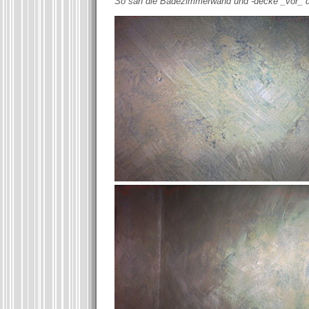
So sah die Badezimmerwand und -decke _vor_ d