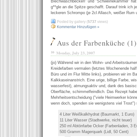
Blechwaschbecken" und "Schweinekämmel" hat 
g**gle an die Spitze geschafft. Darauf trink ich j
leckeren Schrompo (je 2cl Allasch, weißer Rum u
Posted by gallery (
5737
views)
Kommentar Hinzufügen »
Aus der Farbenküche (1)
Monday, July 23, 2007
(jo) Während wir in den Wohn- und Arbeitsräume
Kreidefarben vermalen (letztes Wochenende half
Büro und im Flur Mitte links), probieren wir im B
Kalkkaseinanstrich. Eine urige, billige Farbe, wis
wasserfest), atmungsaktiv und, dank des basisc
Oberfläche, schimmelfeindlich. Das Rezept haben
Mehrheitsentscheidung ("viele Heimwerker können
wenn doch, spenden sie wenigstens viel Trost") 
4 Liter Weißkalkhydrat (Baumarkt, 1 Euro)
11 Liter Wasser (Stadtwerke, nicht teuer)
250 ml Abtönfarbe Ocker (Farbenladen, 3 E
500 Gramm Magerquark (Lidl, 50 Cent)