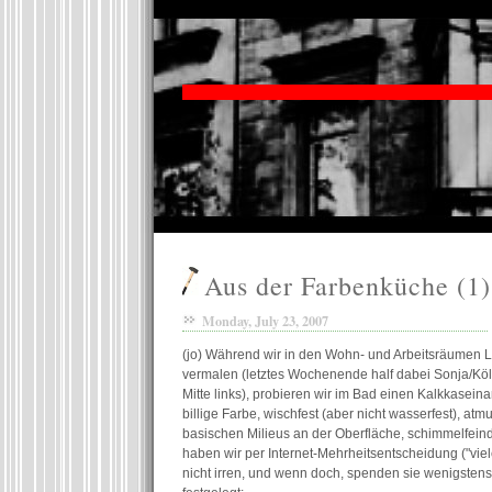
Aus der Farbenküche (1)
Monday, July 23, 2007
(jo) Während wir in den Wohn- und Arbeitsräumen 
vermalen (letztes Wochenende half dabei Sonja/Köl
Mitte links), probieren wir im Bad einen Kalkkaseinan
billige Farbe, wischfest (aber nicht wasserfest), at
basischen Milieus an der Oberfläche, schimmelfein
haben wir per Internet-Mehrheitsentscheidung ("vi
nicht irren, und wenn doch, spenden sie wenigstens 