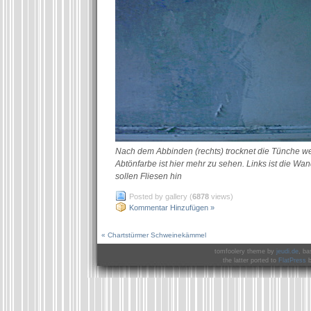
Nach dem Abbinden (rechts) trocknet die Tünche we
Abtönfarbe ist hier mehr zu sehen. Links ist die Wan
sollen Fliesen hin
Posted by gallery (
6878
views)
Kommentar Hinzufügen »
« Chartstürmer Schweinekämmel
tomfoolery theme by
jeudi.de
, ba
the latter ported to
FlatPress