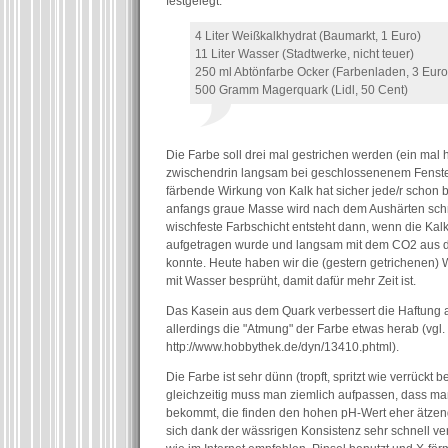
festgelegt:
4 Liter Weißkalkhydrat (Baumarkt, 1 Euro)
11 Liter Wasser (Stadtwerke, nicht teuer)
250 ml Abtönfarbe Ocker (Farbenladen, 3 Euro
500 Gramm Magerquark (Lidl, 50 Cent)
Die Farbe soll drei mal gestrichen werden (ein mal
zwischendrin langsam bei geschlossenenem Fenste
färbende Wirkung von Kalk hat sicher jede/r schon 
anfangs graue Masse wird nach dem Aushärten sch
wischfeste Farbschicht entsteht dann, wenn die Kal
aufgetragen wurde und langsam mit dem CO2 aus de
konnte. Heute haben wir die (gestern getrichenen)
mit Wasser besprüht, damit dafür mehr Zeit ist.
Das Kasein aus dem Quark verbessert die Haftung a
allerdings die "Atmung" der Farbe etwas herab (vgl.
http://www.hobbythek.de/dyn/13410.phtml).
Die Farbe ist sehr dünn (tropft, spritzt wie verrückt 
gleichzeitig muss man ziemlich aufpassen, dass man
bekommt, die finden den hohen pH-Wert eher ätzend.
sich dank der wässrigen Konsistenz sehr schnell ve