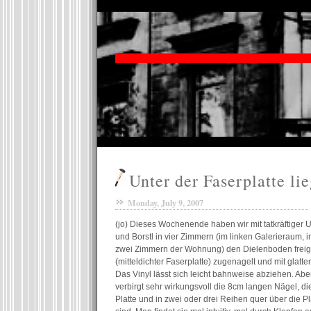
Unter der Faserplatte li
Monday, July 9, 2007
(jo) Dieses Wochenende haben wir mit tatkräftiger 
und Borstl in vier Zimmern (im linken Galerieraum, 
zwei Zimmern der Wohnung) den Dielenboden freige
(mitteldichter Faserplatte) zugenagelt und mit glatt
Das Vinyl lässt sich leicht bahnweise abziehen. Abe
verbirgt sehr wirkungsvoll die 8cm langen Nägel, d
Platte und in zwei oder drei Reihen quer über die P