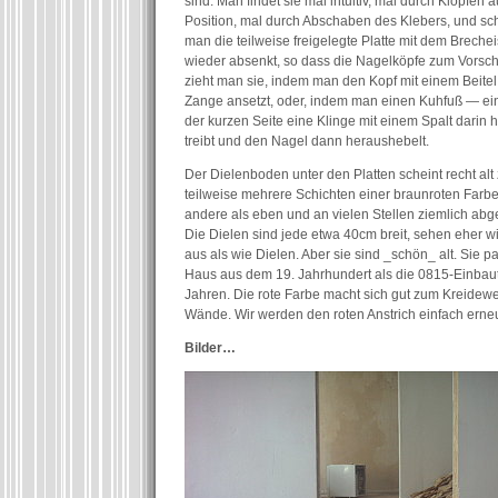
sind. Man findet sie mal intuitiv, mal durch Klopfen 
Position, mal durch Abschaben des Klebers, und sch
man die teilweise freigelegte Platte mit dem Breche
wieder absenkt, so dass die Nagelköpfe zum Vors
zieht man sie, indem man den Kopf mit einem Beitel 
Zange ansetzt, oder, indem man einen Kuhfuß — ein
der kurzen Seite eine Klinge mit einem Spalt darin 
treibt und den Nagel dann heraushebelt.
Der Dielenboden unter den Platten scheint recht alt z
teilweise mehrere Schichten einer braunroten Farbe 
andere als eben und an vielen Stellen ziemlich abg
Die Dielen sind jede etwa 40cm breit, sehen eher w
aus als wie Dielen. Aber sie sind _schön_ alt. Sie p
Haus aus dem 19. Jahrhundert als die 0815-Einbau
Jahren. Die rote Farbe macht sich gut zum Kreidewe
Wände. Wir werden den roten Anstrich einfach erne
Bilder…