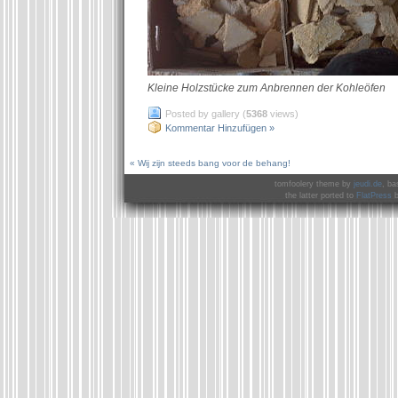
Kleine Holzstücke zum Anbrennen der Kohleöfen
Posted by gallery (
5368
views)
Kommentar Hinzufügen »
« Wij zijn steeds bang voor de behang!
tomfoolery theme by
jeudi.de
, ba
the latter ported to
FlatPress