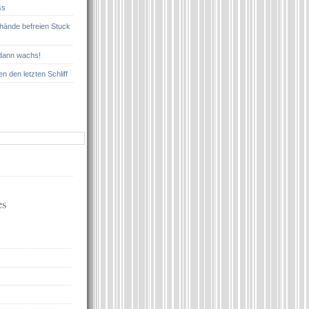
ss
nhände befreien Stuck
 dann wachs!
n den letzten Schliff
es