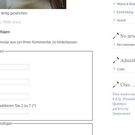
Wand & Bod
Einrichtung
ertig gestrichen
Sozial
y (
7219
views)
fügen
No new
rmular aus um Ihren Kommentar zu hinterlassen
No commen
en
Adminb
Login
Über
Über tomfoo.le
F.A.Q. (Fraudu
Quibbles)
Antispam: Bitte addieren Sie 2 zu 7 (*)
gal.lery.org
[impressum]
zufügen