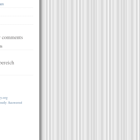
en
 comments
ts
ereich
…
ry.org
lently Answered