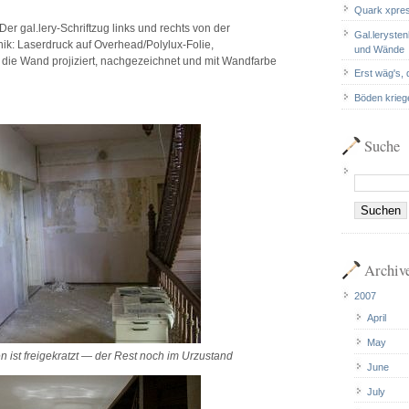
Quark xpre
er gal.lery-Schriftzug links und rechts von der
Gal.leryste
nik: Laserdruck auf Overhead/Polylux-Folie,
und Wände
 die Wand projiziert, nachgezeichnet und mit Wandfarbe
Erst wäg's,
Böden kriege
Suche
Archiv
2007
April
May
fen ist freigekratzt — der Rest noch im Urzustand
June
July