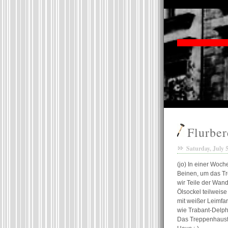
Flurber
Saturday, July 
(jo) In einer Woch
Beinen, um das T
wir Teile der Wan
Ölsockel teilweise
mit weißer Leimfa
wie Trabant-Delph
Das Treppenhausfe