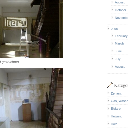
August
October
Novembe
2008
February
March
June
July
d gezeichnet
August
Katego
Zement
Gas, Wasse
Elektro
Heizung
Holz