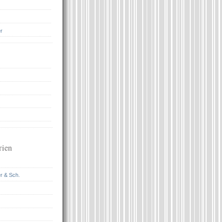
r
rien
r & Sch.