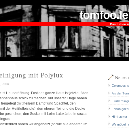
tomfoo.le
Das Leben is
einigung mit Polylux
Neueste
5, 2008
Columbus ist
e ist Hauseröffnung. Fast das ganze Haus ist jetzt auf den
Als der Tur
reppenhaus schick zu machen. Auf unserer Etage haben
Flurbereinig
d freigelegt (mit heißem Dampf und Spachtel, den
 mit der Heißluftpistole), den oberen Teil und die Decke
Frisch geza
rbe gestrichen, den Sockel mit Leim-Latexfarbe in sowas
Hirnhacker
ingrau.
nsterbrett haben wir abgebeizt (so wie alle anderen im
Wir möbeln 