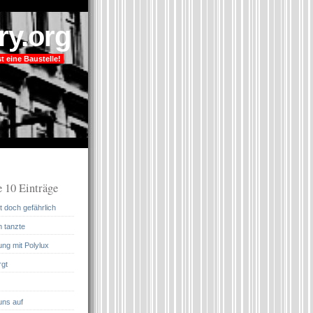
ry.org
t eine Baustelle!
 10 Einträge
 doch gefährlich
m tanzte
ung mit Polylux
rgt
uns auf