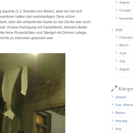
August
October
 dauerte (1-2 Stunden pro Meter), aber sie hat sich
Bewohner hatten den wandseitigen Sims schon
Novembe
ert, aber die umlaufende Kante an der Decke war noch
alt. Unsere Reinigung mit Dampfstrahl, kleinem Beitel
2008
hte feine Rosenblüten und Stengel mit Dornen zutage,
February
nichts zu erkennen gewesen war.
March
June
July
August
Katego
Zement
Gas, Wasse
Elektro
Heizung
Holz