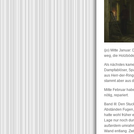
(jo) Mitte Januar:
weg, die Holzböde
Als nächstes kame
Dampfablöser, Spa
aus Herr-der-Ring
stammt aber aus d
Mitte Februar ha
nötig, repariert.
Band III: Den Stu
Abständen Fugen, 
hatte wohl früher 
Lage nur noch durc
außerdem umrahmt 
Wand entlang. Zwi