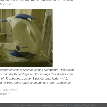
runden Dellen aus. Das weiße Kapitellchen (?) rechts hat
h vor sich
kstürmer: kleiner Stechbeitel und Dampfente. Dispersion
nn man die Beitelklinge auf Vorsprünge drückt (die Farbe
e ein Krabbenpanzer, der Stuck darunter leidet nicht).
ich mit viel Dampf aufweichen und aus den Ritzen spülen
y (
9026
views)
ufügen »
tomfoolery theme by
jeudi.de
, based on Emerald Grass (
spidernik84
) and Simpla (
Phu
),