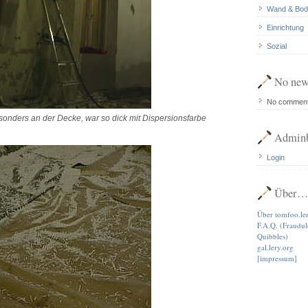
Wand & Bod
Einrichtung
Sozial
No new
No commen
sonders an der Decke, war so dick mit Dispersionsfarbe
…
Adminb
Login
Über
Über tomfoo.le
F.A.Q. (Fraudu
Quibbles)
gal.lery.org
[impressum]