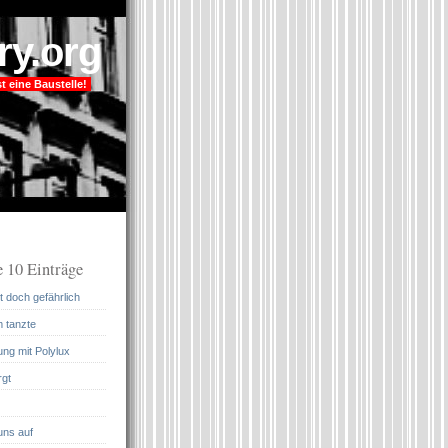
ry.org
t eine Baustelle!
 10 Einträge
 doch gefährlich
m tanzte
ung mit Polylux
rgt
uns auf