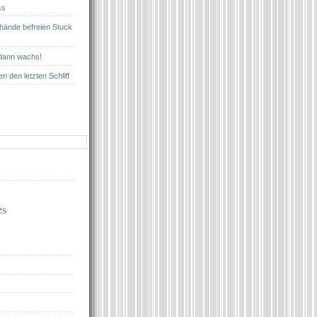
ss
nhände befreien Stuck
 dann wachs!
n den letzten Schliff
es