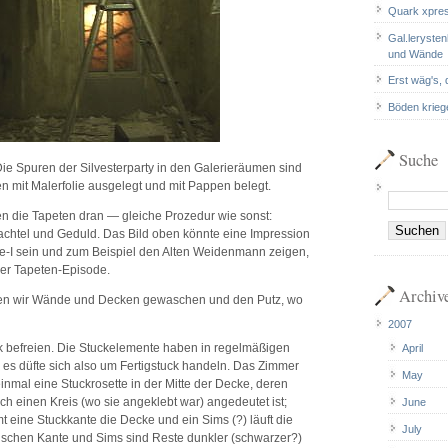
Quark xpre
Gal.leryste
und Wände
Erst wäg's,
Böden kriege
Suche
 Die Spuren der Silvesterparty in den Galerieräumen sind
n mit Malerfolie ausgelegt und mit Pappen belegt.
n die Tapeten dran — gleiche Prozedur wie sonst:
chtel und Geduld. Das Bild oben könnte eine Impression
e-I sein und zum Beispiel den Alten Weidenmann zeigen,
er Tapeten-Episode.
Archiv
ben wir Wände und Decken gewaschen und den Putz, wo
2007
ck befreien. Die Stuckelemente haben in regelmäßigen
April
es düfte sich also um Fertigstuck handeln. Das Zimmer
May
einmal eine Stuckrosette in der Mitte der Decke, deren
h einen Kreis (wo sie angeklebt war) angedeutet ist;
June
eine Stuckkante die Decke und ein Sims (?) läuft die
July
schen Kante und Sims sind Reste dunkler (schwarzer?)