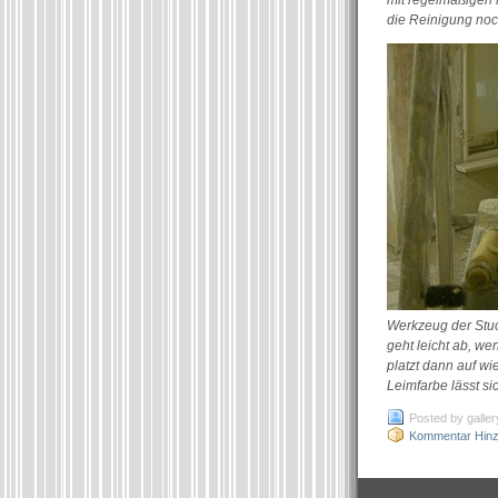
mit regelmäßigen 
die Reinigung noc
Werkzeug der Stuc
geht leicht ab, we
platzt dann auf wi
Leimfarbe lässt s
Posted by galler
Kommentar Hinz