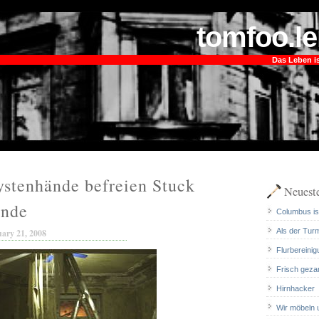
tomfoo.le
Das Leben is
ystenhände befreien Stuck
Neueste
nde
Columbus ist
Als der Tur
ary 21, 2008
Flurbereinig
Frisch geza
Hirnhacker
Wir möbeln 