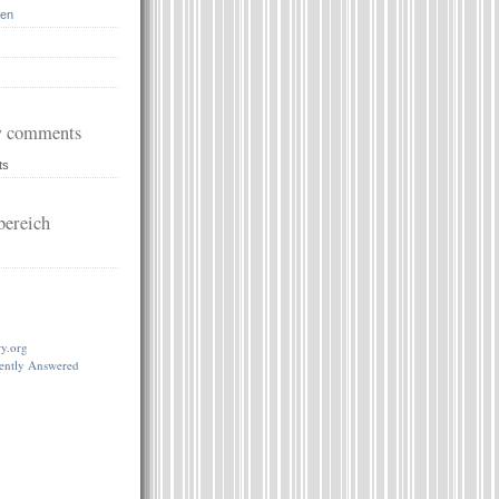
en
 comments
ts
ereich
…
ry.org
lently Answered