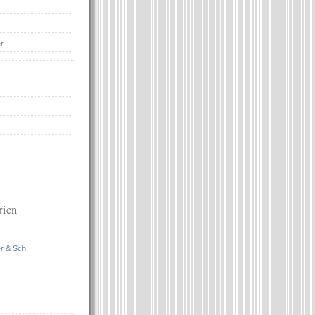
r
rien
r & Sch.