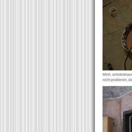
Mmh, schokobraune
nicht probieren, d