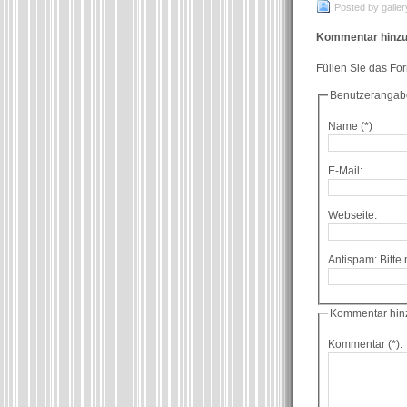
Posted by galler
Kommentar hinzu
Füllen Sie das Fo
Benutzerangab
Name (*)
E-Mail:
Webseite:
Kommentar hin
Kommentar (*):