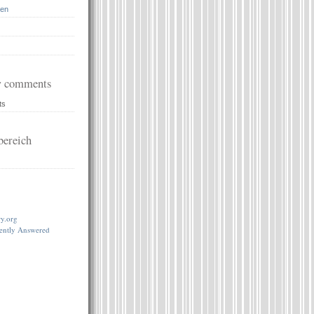
en
 comments
ts
ereich
…
ry.org
lently Answered