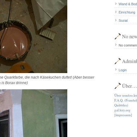
Wand & Bod
Einrichtung
Sozial
No new
No commen
Adminb
Login
 Quarkfarbe, die nach Käsekuchen duftet! (Aber besser
a is Borax drinne)
Über
Über tomfoo.le
F.A.Q. (Fraudu
Quibbles)
gal.lery.org
[impressum]