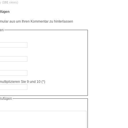
y (
191
views)
fügen
rmular aus um Ihren Kommentar zu hinterlassen
en
Antispam: Bitte multiplizieren Sie 9 und 10 (*)
zufügen