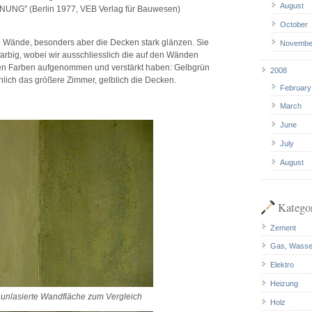
August
NG" (Berlin 1977, VEB Verlag für Bauwesen)
October
ie Wände, besonders aber die Decken stark glänzen. Sie
Novembe
h farbig, wobei wir ausschliesslich die auf den Wänden
n Farben aufgenommen und verstärkt haben: Gelbgrün
2008
nlich das größere Zimmer, gelblich die Decken.
February
March
June
July
August
Katego
Zement
Gas, Wasse
Elektro
Heizung
 unlasierte Wandfläche zum Vergleich
Holz