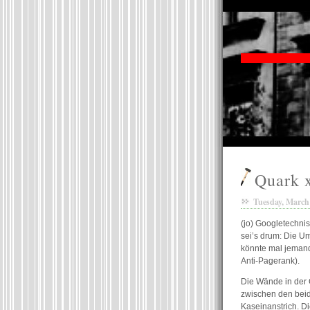
Quark 
Tuesday, March 
(jo) Googletechnis
sei’s drum: Die U
könnte mal jeman
Anti-Pagerank).
Die Wände in der 
zwischen den bei
Kaseinanstrich. D