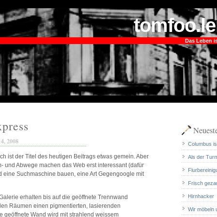
tomfoo.le
Das Leben is
xpress
Neueste
4, 2008
Columbus ist
ch ist der Titel des heutigen Beitrags etwas gemein. Aber
Als der Tur
m- und Abwege machen das Web erst interessant (dafür
Flurbereinig
d eine Suchmaschine bauen, eine Art Gegengoogle mit
Frisch geza
Hirnhacker
Galerie erhalten bis auf die geöffnete Trennwand
den Räumen einen pigmentierten, lasierenden
Wir möbeln 
ie geöffnete Wand wird mit strahlend weissem