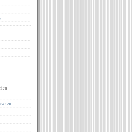
r
rien
r & Sch.