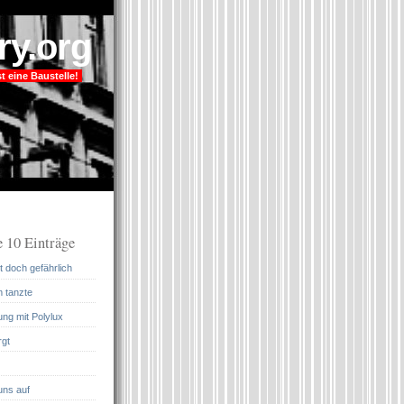
ry.org
t eine Baustelle!
 10 Einträge
 doch gefährlich
m tanzte
ung mit Polylux
rgt
uns auf