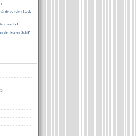
ss
nhände befreien Stuck
 dann wachs!
n den letzten Schliff
es