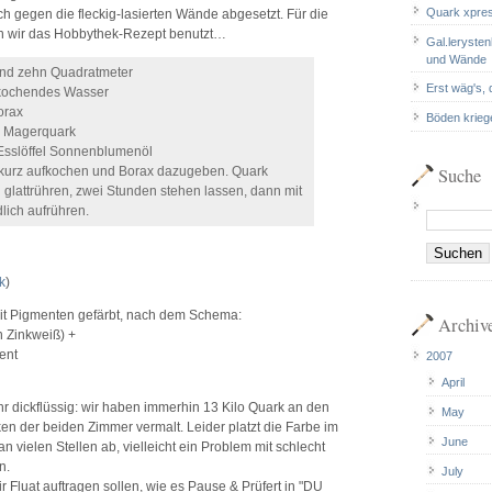
Quark xpre
h gegen die fleckig-lasierten Wände abgesetzt. Für die
n wir das Hobbythek-Rezept benutzt…
Gal.leryste
und Wände
und zehn Quadratmeter
Erst wäg's,
erkochendes Wasser
orax
Böden kriege
 Magerquark
 Esslöffel Sonnenblumenöl
Suche
kurz aufkochen und Borax dazugeben. Quark
glattrühren, zwei Stunden stehen lassen, dann mit
lich aufrühren.
k
)
it Pigmenten gefärbt, nach dem Schema:
Archiv
n Zinkweiß) +
ent
2007
April
ehr dickflüssig: wir haben immerhin 13 Kilo Quark an den
May
 der beiden Zimmer vermalt. Leider platzt die Farbe im
June
n vielen Stellen ab, vielleicht ein Problem mit schlecht
n.
July
ir Fluat auftragen sollen, wie es Pause & Prüfert in "DU