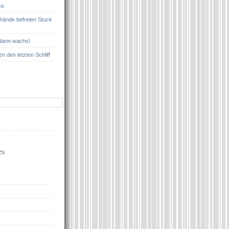
ss
nhände befreien Stuck
 dann wachs!
n den letzten Schliff
es