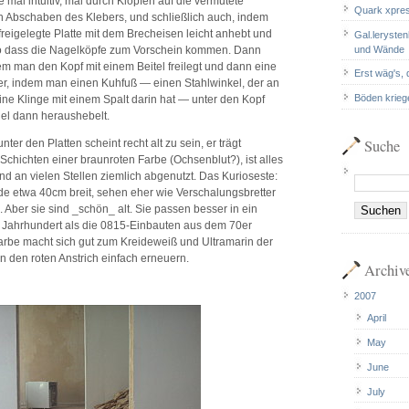
e mal intuitiv, mal durch Klopfen auf die vermutete
Quark xpre
ch Abschaben des Klebers, und schließlich auch, indem
freigelegte Platte mit dem Brecheisen leicht anhebt und
Gal.leryste
und Wände
so dass die Nagelköpfe zum Vorschein kommen. Dann
em man den Kopf mit einem Beitel freilegt und dann eine
Erst wäg's,
er, indem man einen Kuhfuß — einen Stahlwinkel, der an
Böden kriege
ine Klinge mit einem Spalt darin hat — unter den Kopf
gel dann heraushebelt.
Suche
ter den Platten scheint recht alt zu sein, er trägt
Schichten einer braunroten Farbe (Ochsenblut?), ist alles
d an vielen Stellen ziemlich abgenutzt. Das Kurioseste:
ede etwa 40cm breit, sehen eher wie Verschalungsbretter
. Aber sie sind _schön_ alt. Sie passen besser in ein
Jahrhundert als die 0815-Einbauten aus dem 70er
Farbe macht sich gut zum Kreideweiß und Ultramarin der
 den roten Anstrich einfach erneuern.
Archiv
2007
April
May
June
July