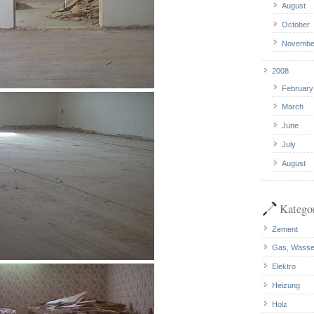
August
October
Novembe
2008
February
March
June
July
August
Katego
Zement
Gas, Wasse
Elektro
Heizung
Holz