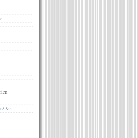
r
rien
r & Sch.