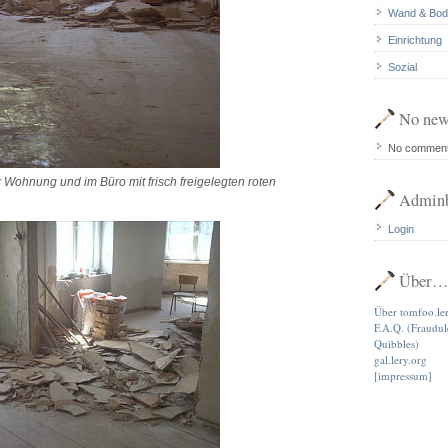
Wand & Bod
Einrichtung
Sozial
No new
No commen
 Wohnung und im Büro mit frisch freigelegten roten
Adminb
Login
Über
Über tomfoo.le
F.A.Q. (Fraudu
Quibbles)
gal.lery.org
[impressum]