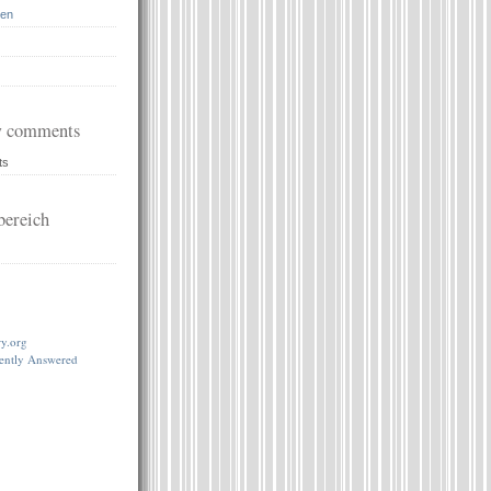
en
 comments
ts
ereich
…
ry.org
lently Answered