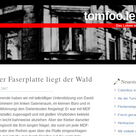
tomfoo.le
Das Leben is
er Faserplatte liegt der Wald
Neueste
 2007
Columbus ist
nende haben wir mit tatkräftiger Unterstützung von David
Als der Tur
 Zimmern (im linken Galerieraum, im kleinen Büro und in
Flurbereinig
Wohnung) den Dielenboden freigelegt. Er war mit MDF
erplatte) zugenagelt und mit glatten Vinylböden beklebt.
Frisch geza
ch leicht bahnweise abziehen. Aber der Kleber darunter
Hirnhacker
kungsvoll die 8cm langen Nägel, die rund um jede MDF-
 oder drei Reihen quer über die Platte eingeschlagen
Wir möbeln 