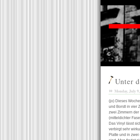
Unter d
Monday, July 9,
(jo) Dieses Woche
und Borstl in vier
zwei Zimmern der 
(mitteldichter Fas
Das Vinyl lässt si
verbirgt sehr wir
Platte und in zwei