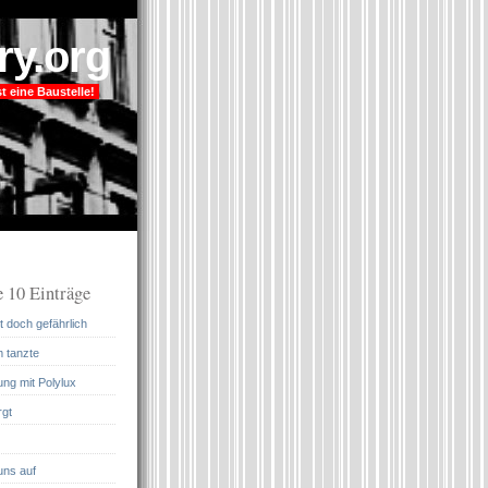
ry.org
t eine Baustelle!
 10 Einträge
 doch gefährlich
m tanzte
ung mit Polylux
rgt
uns auf