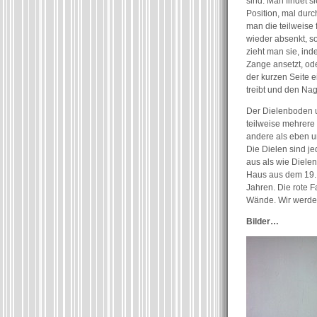
sind. Man findet si
Position, mal dur
man die teilweise 
wieder absenkt, 
zieht man sie, ind
Zange ansetzt, od
der kurzen Seite e
treibt und den Na
Der Dielenboden un
teilweise mehrere 
andere als eben un
Die Dielen sind j
aus als wie Dielen
Haus aus dem 19. 
Jahren. Die rote 
Wände. Wir werden
Bilder…